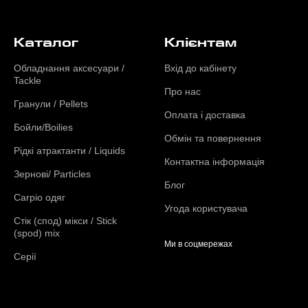
Каталог
Клієнтам
Обладнання аксесуари /
Вхід до кабінету
Tackle
Про нас
Гранули / Pellets
Оплата і доставка
Бойли/Boilies
Обмін та повернення
Рідкі атрактанти / Liquids
Контактна інформація
Зернові/ Particles
Блог
Carpio одяг
Угода користувача
Стік (спод) мікси / Stick
(spod) mix
Ми в соцмережах
Серії