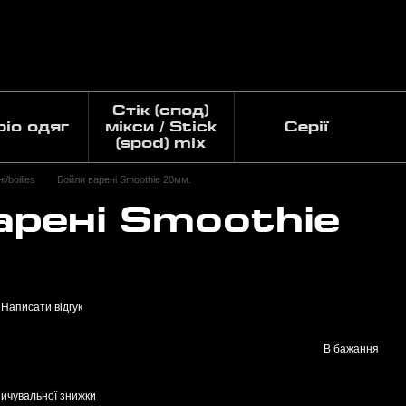
Стік (спод)
pio одяг
мікси / Stick
Серії
(spod) mix
/boilies
Бойли варені Smoothie 20мм.
арені Smoothie
Написати відгук
В бажання
ичувальної знижки