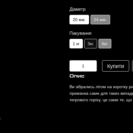
Діаметр
20 мм.
24 мм.
Пакування
1 кг
3кг.
6кг.
Купити
Опис
Ви зібрались літом на коротку 
приманка саме для таких випадк
тигрового горіху, це саме те, що
ю