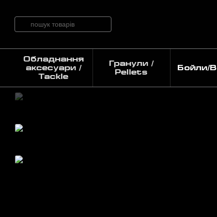
Перейти до основного контенту
Обладнання
Гранули /
аксесуари /
Бойли/Bo
Pellets
Tackle