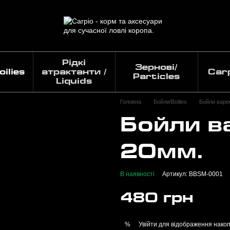
Рідкі
Зернові/
ilies
атрактанти /
Car
Particles
Liquids
Головна
Бойли/Boilies
Бойли варені
Бойли в
20мм.
В наявності
Артикул: BBSM-0001
480 грн
Увійти
для відображення накоп
%