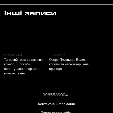
Інші записи
2 травня 2024
16 січня 2023
Тигровий горіх та насіння
Озеро Плитниця. Великі
коноплі. Способи
коропи та неперевершена
приготування, варіанти
природа.
використання.
0985539004
Контактна інформація
Повна версія сайту