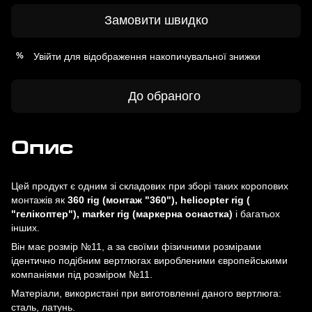
Замовити швидко
Увійти
для відображення накопичувальної знижки
%
До обраного
Опис
Цей продукт є одним зі складових при зборі таких коропових
монтажів як
360 rig (монтаж "360"), helicopter rig (
"гелікоптер"), marker rig (маркерна оснастка)
і багатьох
інших.
Він має розмір №11, а за своїми фізичними розмірами
ідентично подібним вертлюгах виробленими європейськими
компаніями під розміром №11.
Матеріали, використані при виготовленні даного вертлюга:
сталь, латунь.