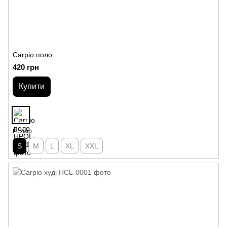
Carpio поло
420 грн
Купити
Розмір
S
M
L
XL
XXL