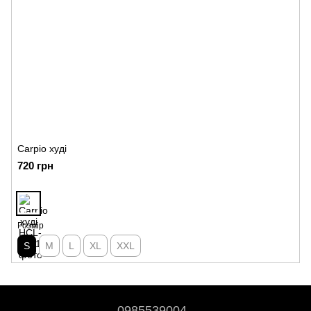
Carpio худі
720 грн
Розмір
S
M
L
XL
XXL
0985539004