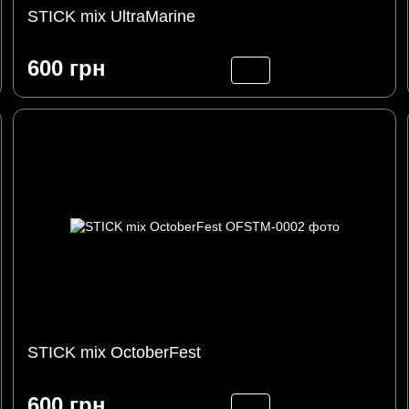
STICK mix UltraMarine
600 грн
STICK mix OctoberFest
600 грн