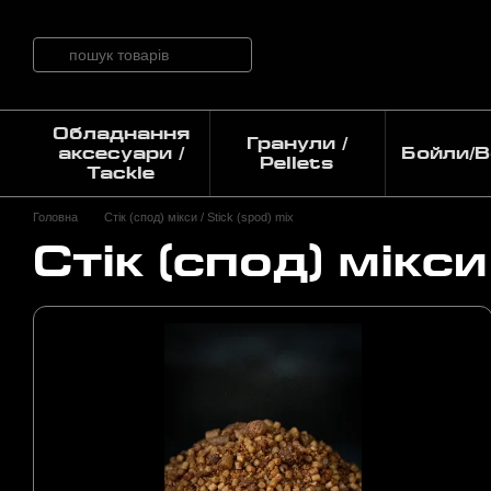
Перейти до основного контенту
Обладнання
Гранули /
аксесуари /
Бойли/Bo
Pellets
Tackle
Головна
Стік (спод) мікси / Stick (spod) mix
Стік (спод) мікси