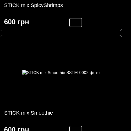
STICK mix SpicyShrimps
600 грн
STICK mix Smoothie
600 грн