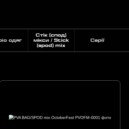
Стік (спод)
pio одяг
мікси / Stick
Серії
(spod) mix