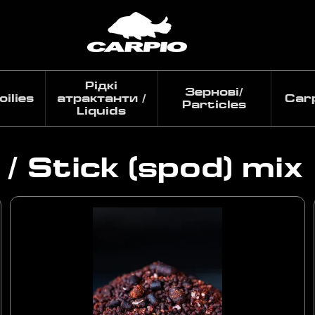
Рідкі
Зернові/
ilies
атрактанти /
Car
Particles
Liquids
 / Stick (spod) mix