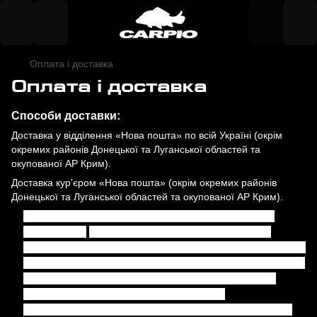
Оплата і доставка
Оплата і доставка
Способи доставки:
Доставка у відділення «Нова пошта» по всій Україні (окрім
окремих районів Донецької та Луганської областей та
окупованої АР Крим).
Доставка кур'єром «Нова пошта» (окрім окремих районів
Донецької та Луганської областей та окупованої АР Крим).
Увага!
Ретельно перевіряйте замовлення при
отриманні!
Якщо ви виявили некомплект або
пошкодження, ви маєте право не оплачувати товар і
відмовитися від його отримання, склавши акт. Будь
ласка, завжди перевіряйте цілісність упаковки,
відсутність механічних пошкоджень і
комплектацію, наявність всіх одиниць товару при