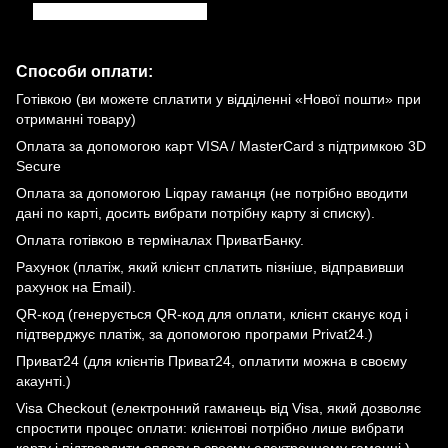
отриманні замовлення.
Способи оплати:
Готівкою (ви можете сплатити у відділенні «Нової пошти» при
отриманні товару)
Оплата за допомогою карт VISA / MasterCard з підтримкою 3D
Secure
Оплата за допомогою Liqpay гаманця (не потрібно вводити
дані по карті, досить вибрати потрібну карту зі списку).
Оплата готівкою в терміналах ПриватБанку.
Рахунок (платіж, який клієнт сплатить пізніше, відправивши
рахунок на Email).
QR-код (генерується QR-код для оплати, клієнт сканує код і
підтверджує платіж, за допомогою програми Privat24.)
Приват24 (для клієнтів Приват24, оплатити можна в своєму
акаунті.)
Visa Checkout (електронний гаманець від Visa, який дозволяє
спростити процес оплати: клієнтові потрібно лише вибрати
карту і підтвердити оплату в своєму електронному гаманці.)