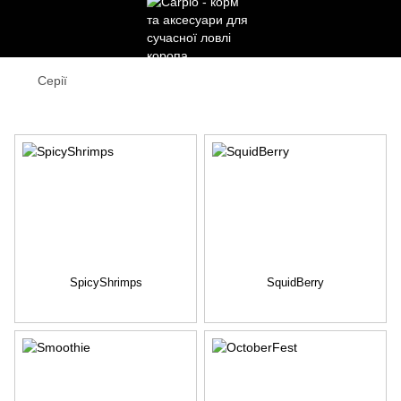
Серії
Серії
SpicyShrimps
SquidBerry