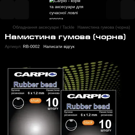
Обладнання аксесуари / Tackle
Намистина гумова (чорна)
Намистина гумова (чорна)
Артикул:
RB-0002
Написати відгук