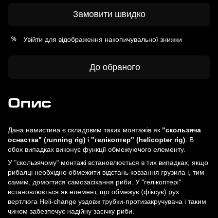
Замовити швидко
Увійти
для відображення накопичувальної знижки
%
До обраного
Опис
Дана намистина є складовим таких монтажів як
"скользяча
оснастка" (running rig)
і
"гелікоптер" (helicopter rig)
. В
обох випадках виконує функції обмежуючого елементу.
У "скользячому" монтажі встановлюється в тих випадках, якщо
рибалці необхідно обмежити відстань ковзання грузила і, тим
самим, домогтися самозасікання риби. У "гелікоптері"
встановлюється як елемент, що обмежує (фіксує) рух
вертлюга Нeli-change уздовж трубки-протизакручувача і таким
чином забезпечує надійну засічку риби.