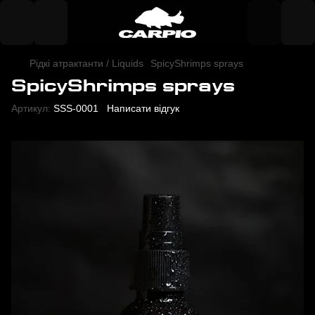
Рідкі атрактанти / Liquids
SpicyShrimps sprays
SpicyShrimps sprays
Артикул:
SSS-0001
Написати відгук