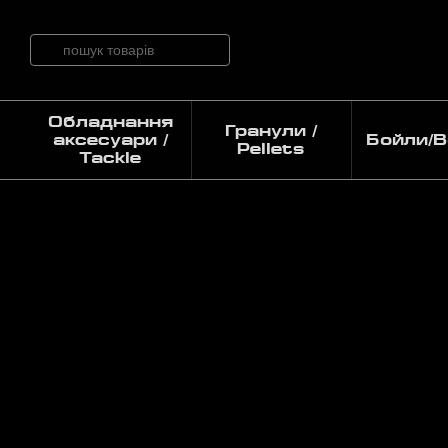
Перейти до основного контенту
Обладнання
Гранули /
аксесуари /
Бойли/Bo
Pellets
Tackle