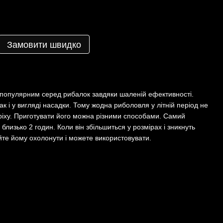
Замовити швидко
.
в популярним серед рибалок завдяки шаленій ефективності.
так і у вигляді насадки. Тому жодна риболовля у літній період не
ріху. Приготувати його можна різними способами. Самий
 близько 2 годин. Коли він збільшиться у розмірах і зникнуть
айте йому охолонути і можете використовувати.