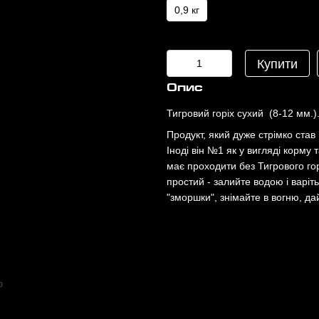
0,9 кг
Купити
Опис
Тигровий горіх сухий (8-12 мм.)
Продукт, який дуже стрімко ста
Іноді він №1 як у вигляді корму 
має проходити без Тигрового го
простий - залийте водою і варіть
"зморшки", знімайте в вогню, д
ю