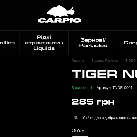
Рідкі
Зернові/
ilies
атрактанти /
Car
Particles
Liquids
Головна
Зернові/ Particles
TIGER 
TIGER N
В наявності
Артикул: TNDR-0001
285 грн
Увійти
для відображення накоп
%
Об'єм