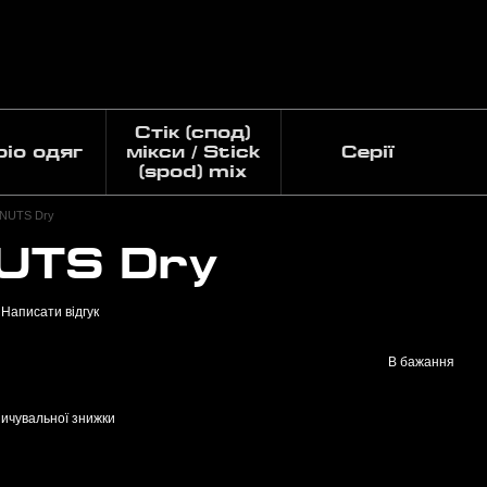
Стік (спод)
pio одяг
мікси / Stick
Серії
(spod) mix
NUTS Dry
UTS Dry
Написати відгук
В бажання
ичувальної знижки