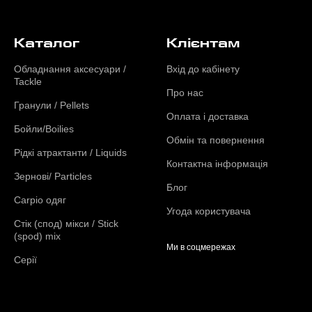
Каталог
Клієнтам
Обладнання аксесуари /
Вхід до кабінету
Tackle
Про нас
Гранули / Pellets
Оплата і доставка
Бойли/Boilies
Обмін та повернення
Рідкі атрактанти / Liquids
Контактна інформація
Зернові/ Particles
Блог
Carpio одяг
Угода користувача
Стік (спод) мікси / Stick
(spod) mix
Ми в соцмережах
Серії