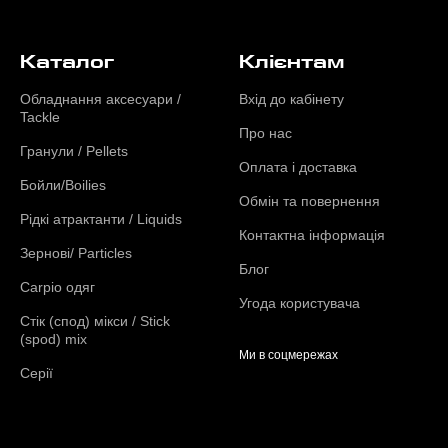
Каталог
Клієнтам
Обладнання аксесуари /
Вхід до кабінету
Tackle
Про нас
Гранули / Pellets
Оплата і доставка
Бойли/Boilies
Обмін та повернення
Рідкі атрактанти / Liquids
Контактна інформація
Зернові/ Particles
Блог
Carpio одяг
Угода користувача
Стік (спод) мікси / Stick
(spod) mix
Ми в соцмережах
Серії