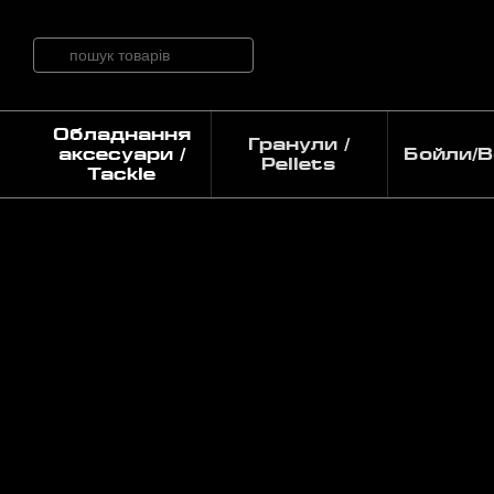
Перейти до основного контенту
Обладнання
Гранули /
аксесуари /
Бойли/Bo
Pellets
Tackle