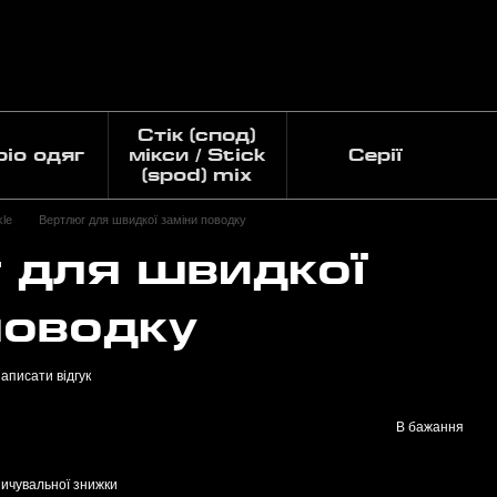
Стік (спод)
pio одяг
мікси / Stick
Серії
(spod) mix
le
Вертлюг для швидкої заміни поводку
 для швидкої
поводку
аписати відгук
В бажання
ичувальної знижки