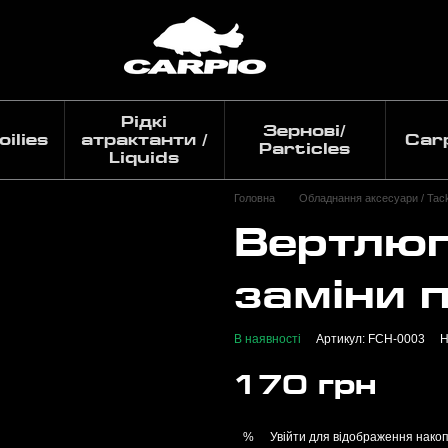
Рідкі
Зернові/
ilies
атрактанти /
Car
Particles
Liquids
Головна
Обладнання аксесуари / Tack
Вертлюг
заміни 
В наявності
Артикул: FCH-0003
Н
170 грн
Увійти
для відображення накоп
%