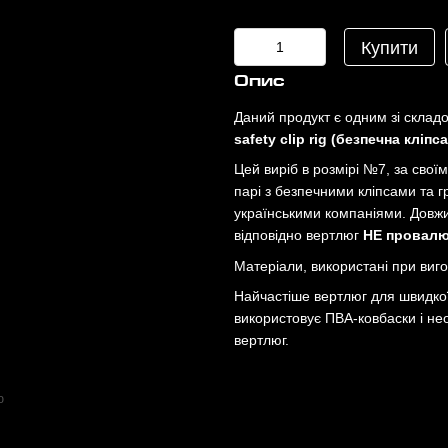
Купити
Опис
Даний продукт є одним зі складо
safety clip rig (безпечна кліпс
Цей виріб в розмірі №7, за сво
парі з безпечними кліпсами та 
українськими компаніями. Довжи
відповідно вертлюг
НЕ провал
Матеріали, використані при виго
Найчастіше вертлюг для швидкої
використовує ПВА-ковбаски і не
вертлюг.
ю