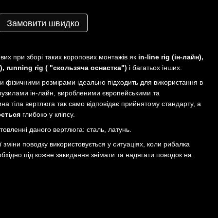
Замовити швидко
вих при зборі таких коропових монтажів як
in-line rig (ін-лайн),
а), running rig ( "скользяча оснастка")
і багатьох інших.
їми фізичними розмірами ідеально підходить для використання в
грузилами ін-лайн, виробленими європейськими та
на тіла вертлюга так само відповідає прийнятому стандарту, а
юється
глибоко у кліпсу.
товленні даного вертлюга: сталь, латунь.
 зміни поводку використовується у ситуаціях, коли рибалка
обхідно під кожне закидання знімати та надягати поводок на