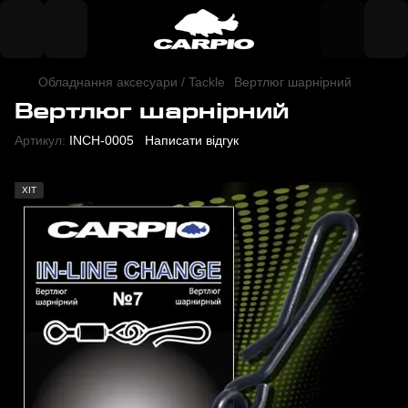
Обладнання аксесуари / Tackle
Вертлюг шарнірний
Вертлюг шарнірний
Артикул:
INCH-0005
Написати відгук
ХІТ