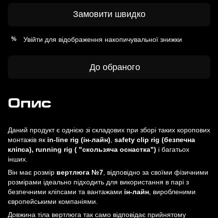
Замовити швидко
Увійти
для відображення накопичувальної знижки
%
До обраного
Опис
Даний продукт є однією зі складових при зборі таких коропових
монтажів як
in-line rig (ін-лайн)
,
safety clip rig (безпечна
кліпса), running rig ( "скользяча оснастка")
і багатьох
інших.
Він має розмір
вертлюга №7
, відповідно за своїми фізичними
розмірами ідеально підходить для використання в парі з
безпечними кліпсами та вантажами
ін-лайн
, виробленими
європейськими компаніями.
Довжина тіла вертлюга так само відповідає прийнятому